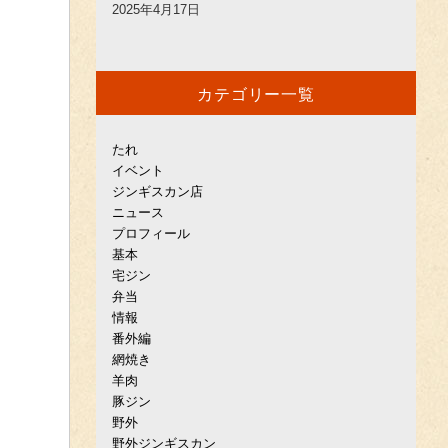
2025年4月17日
カテゴリー一覧
たれ
イベント
ジンギスカン店
ニュース
プロフィール
基本
宅ジン
弁当
情報
番外編
網焼き
羊肉
豚ジン
野外
野外ジンギスカン