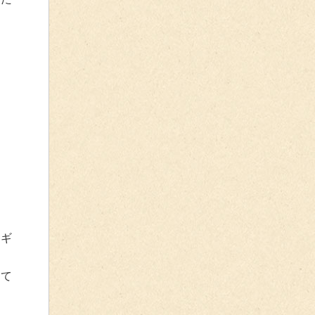
ンギ
して