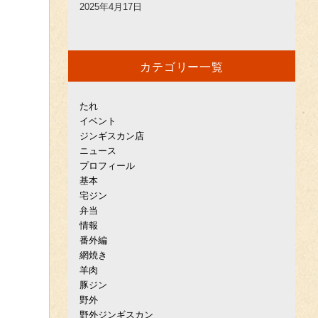
2025年4月17日
カテゴリー一覧
たれ
イベント
ジンギスカン店
ニュース
プロフィール
基本
宅ジン
弁当
情報
番外編
網焼き
羊肉
豚ジン
野外
野外ジンギスカン