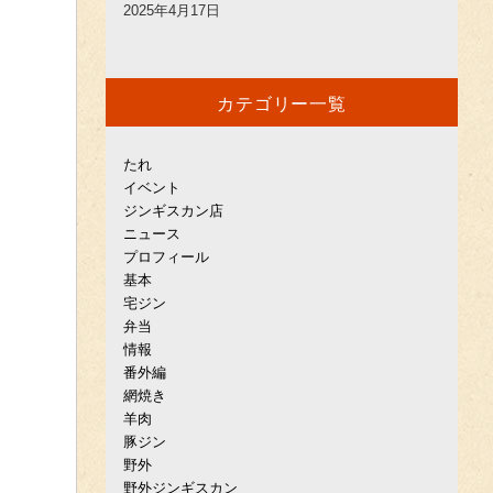
2025年4月17日
カテゴリー一覧
たれ
イベント
ジンギスカン店
ニュース
プロフィール
基本
宅ジン
弁当
情報
番外編
網焼き
羊肉
豚ジン
野外
野外ジンギスカン