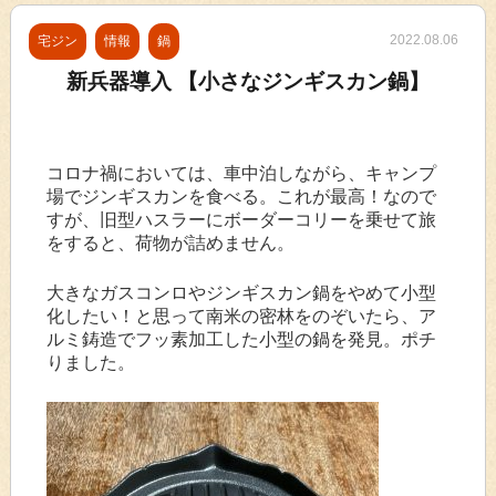
2022.08.06
宅ジン
情報
鍋
新兵器導入 【小さなジンギスカン鍋】
コロナ禍においては、車中泊しながら、キャンプ
場でジンギスカンを食べる。これが最高！なので
すが、旧型ハスラーにボーダーコリーを乗せて旅
をすると、荷物が詰めません。
大きなガスコンロやジンギスカン鍋をやめて小型
化したい！と思って南米の密林をのぞいたら、ア
ルミ鋳造でフッ素加工した小型の鍋を発見。ポチ
りました。