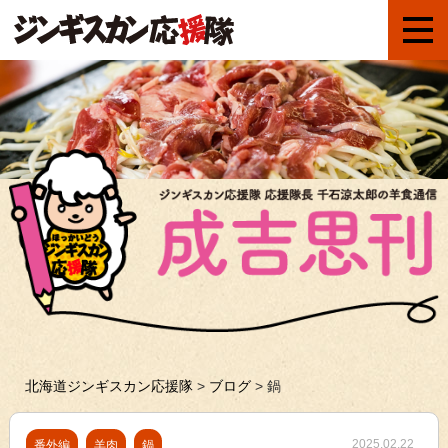
北海道ジンギスカン応援隊
>
ブログ
>
鍋
2025.02.22
番外編
羊肉
鍋