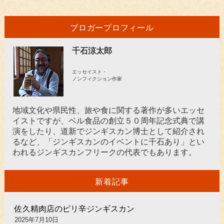
ブロガープロフィール
千石涼太郎
エッセイスト・
ノンフィクション作家
地域文化や県民性、旅や食に関する著作が多いエッセ
イストですが、ベル食品の創立５０周年記念式典で講
演をしたり、道新でジンギスカン博士として紹介され
るなど、「ジンギスカンのイベントに千石あり」とい
われるジンギスカンフリークの代表でもあります。
新着記事
佐久精肉店のピリ辛ジンギスカン
2025年7月10日