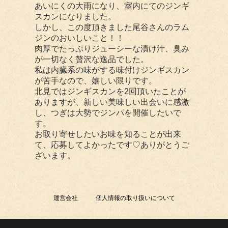
あいにくの大雨になり、室内にてのジンギ
スカンになりました。
しかし、この度頂きました尾谷さんのラム
ジンのおいしいこと！！
肉厚でたっぷりジューシーな漬け汁、臭み
が一切なく贅沢な逸品でした。
私は内臓系の味がする味付けジンギスカン
が苦手なので、嬉しい限りです。
北見ではジンギスカンを2回頂いたことが
ありますが、新しい美味しい出会いに感激
し、つぎは大勢でジンパを開催したいで
す。
お取り寄せしたいお味を知ることが出来
て、応募してよかったです♡ありがとうご
ざいます。
運営会社
個人情報の取り扱いについて