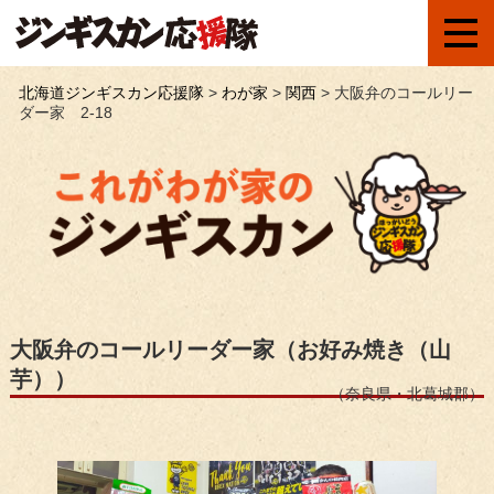
北海道ジンギスカン応援隊
>
わが家
>
関西
>
大阪弁のコールリー
ダー家 2-18
大阪弁のコールリーダー家（お好み焼き（山
芋））
（奈良県・北葛城郡）