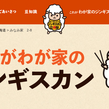
海道
>
みなみ家 2-8