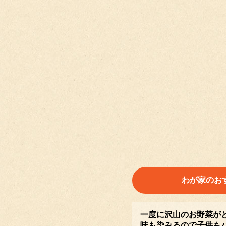
わが家のお
一度に沢山のお野菜が
味も染みるので子供も