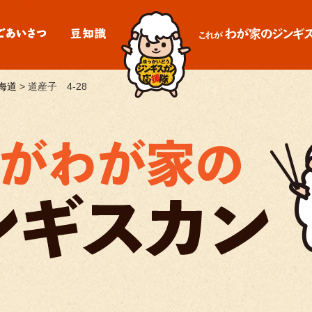
海道
>
道産子 4-28