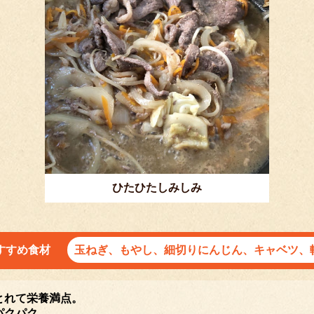
ひたひたしみしみ
すすめ食材
玉ねぎ、もやし、細切りにんじん、キャベツ、
とれて栄養満点。
パクパク