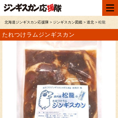
北海道ジンギスカン応援隊
>
ジンギスカン図鑑
>
道北
>
松龍
たれつけラムジンギスカン