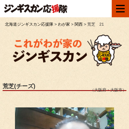
北海道ジンギスカン応援隊
>
わが家
>
関西
>
荒芝 21
荒芝(チーズ)
（大阪府・大阪市）